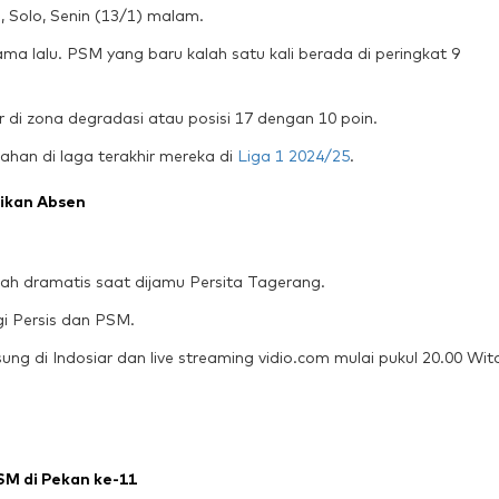
 Solo, Senin (13/1) malam.
a lalu. PSM yang baru kalah satu kali berada di peringkat 9
 di zona degradasi atau posisi 17 dengan 10 poin.
han di laga terakhir mereka di
Liga 1 2024/25
.
tikan Absen
lah dramatis saat dijamu Persita Tagerang.
i Persis dan PSM.
ng di Indosiar dan live streaming vidio.com mulai pukul 20.00 Wit
SM di Pekan ke-11