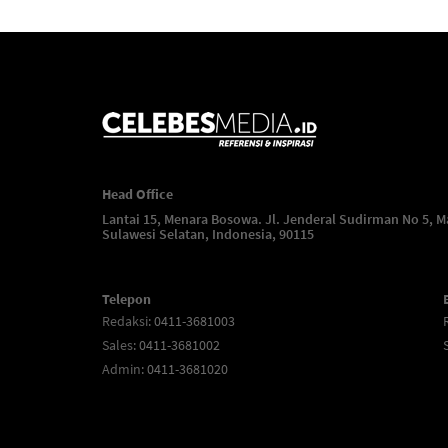
Head Office
Lantai 15, Menara Bosowa. Jl. Jenderal Sudirman No 5, M
Sulawesi Selatan, Indonesia, 90115
Telepon
Redaksi
: 0411-3681003
Sales
: 0411-3681002
Admin
: 0411-3681020