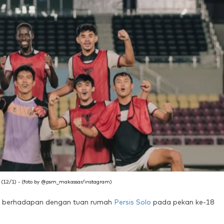
 (12/1) - (foto by @psm_makassar/instagram)
 berhadapan dengan tuan rumah
Persis Solo
pada pekan ke-18