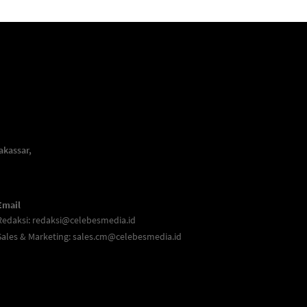
akassar,
Email
Redaksi:
redaksi@celebesmedia.id
Sales & Marketing:
sales.cm@celebesmedia.id