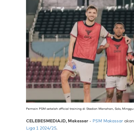
Pemain PSM setelah official training di Stadion Manahan, Solo, Minggu
CELEBESMEDIA.ID, Makassar
-
PSM Makassar
akan
Liga 1 2024/25
.