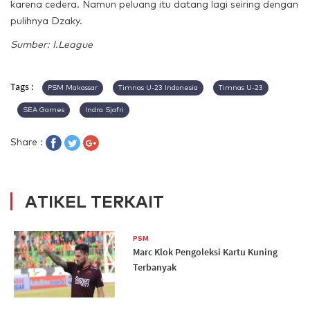
karena cedera. Namun peluang itu datang lagi seiring dengan
pulihnya Dzaky.
Sumber: I.League
Tags :
PSM Makassar
Timnas U-23 Indonesia
Timnas U-23
SEA Games
Indra Sjafri
Share :
ATIKEL TERKAIT
PSM
Marc Klok Pengoleksi Kartu Kuning
Terbanyak