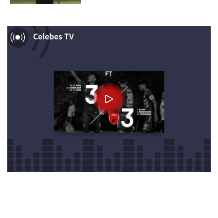
Now Playing
Celebes TV