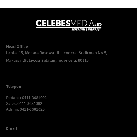
Head Office
Lantai 15, Menara Bosowa. Jl. Jenderal Sudirman No 5,
Makassar,
Sulawesi Selatan, Indonesia, 90115
Telepon
Redaksi
: 0411-3681003
Sales
: 0411-3681002
Admin
: 0411-3681020
Email