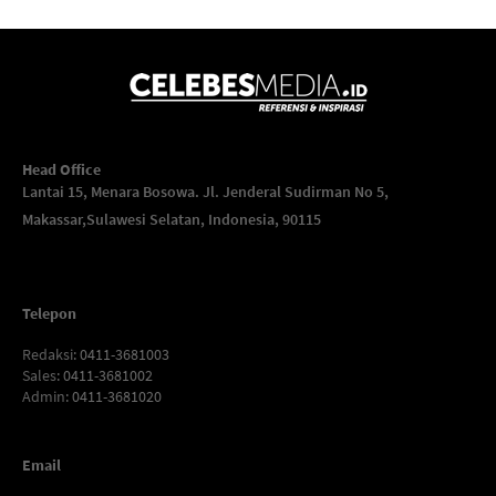
Head Office
Lantai 15, Menara Bosowa. Jl. Jenderal Sudirman No 5,
Makassar,
Sulawesi Selatan, Indonesia, 90115
Telepon
Redaksi
: 0411-3681003
Sales
: 0411-3681002
Admin
: 0411-3681020
Email