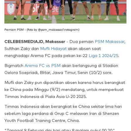
Pemain PSM - (foto by @psm_makassar/instagram)
CELEBESMEDIA.ID, Makassar
- Dua pemain
PSM Makassar
,
Sulthan Zaky dan
Mufli Hidayat
akan absen saat
menghadapi Arema FC pada pekan ke-22
Liga 1 2024/25
.
Bigmatch
Arema FC vs PSM
akan berlangsung di Stadion
Gelora Soepriadi, Blitar, Jawa Timur, Senin (10/2) sore.
Mufli dan Zaky pun dipastikan absen karena harus berangkat
ke China pada Minggu (9/2) mendatang, untuk memperkuat
Timnas Indonesia di Piala Asia U-20 2025.
Timnas Indonesia akan berangkat ke China sekitar lima hari
sebelum laga perdana di Grup C melawan Iran di Shenzen
Youth Football Training Centre, China.
"Tanggal 9 Februari dini hari atau 8 malam pukul 00.20,"