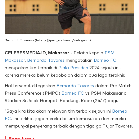
Bernardo Tavares - (foto by @psm_makassar/instagram)
CELEBESMEDIA.ID, Makassar
- Pelatih kepala
PSM
Makassar
,
Bernardo Tavares
mengatakan
Borneo FC
merupakan tim terbaik di
Piala Presiden
2024 sejauh ini,
karena mereka belum kebobolan dalam dua laga terakhir.
Hal tersebut ditegaskan
Bernardo Tavares
dalam Pre Match
Press Conference (PMPC)
Borneo FC
vs PSM Makassar di
Stadion Si Jalak Harupat, Bandung, Rabu (24/7) pagi.
“Saya kira kita akan melawan tim terbaik sejauh ini
Borneo
FC
. Ini terlihat juga mereka belum kemasukan dan mereka
mempunyai penyerang terbaik dengan tiga gol,” ujar Tavares.
Baca Juga :