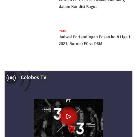
dalam Kondisi Bagus
PSM
Jadwal Pertandingan Pekan ke-8 Liga 1
2021: Borneo FC vs PSM
Now Playing
Celebes TV