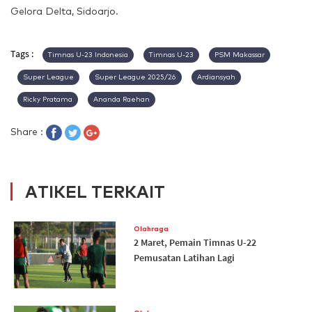
Gelora Delta, Sidoarjo.
Tags :
Timnas U-23 Indonesia
Timnas U-23
PSM Makassar
Super League
Super League 2025/26
Ardiansyah
Ricky Pratama
Ananda Raehan
Share :
ATIKEL TERKAIT
Olahraga
2 Maret, Pemain Timnas U-22
Pemusatan Latihan Lagi