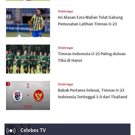
Olahraga
Ini Alasan Ezra Walian Telat Gabung
Pemusatan Latihan Timnas U-23
Olahraga
Timnas Indonesia U-23 Paling duluan
Tiba di Hanoi
Olahraga
Babak Pertama Selesai, Timnas U-23
Indonesia Tertinggal 1-0 dari Thailand
Now Playing
Celebes TV