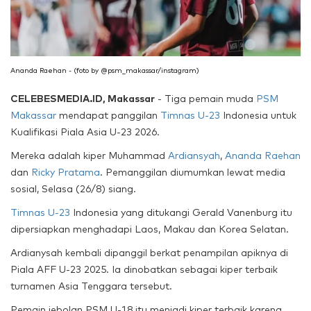
Ananda Raehan - (foto by @psm_makassar/instagram)
CELEBESMEDIA.ID, Makassar
- Tiga pemain muda
PSM
Makassar
mendapat panggilan
Timnas U-23
Indonesia untuk
Kualifikasi Piala Asia U-23 2026.
Mereka adalah kiper Muhammad
Ardiansyah
,
Ananda Raehan
dan
Ricky Pratama
. Pemanggilan diumumkan lewat media
sosial, Selasa (26/8) siang.
Timnas U-23
Indonesia yang ditukangi Gerald Vanenburg itu
dipersiapkan menghadapi Laos, Makau dan Korea Selatan.
Ardianysah kembali dipanggil berkat penampilan apiknya di
Piala AFF U-23 2025. Ia dinobatkan sebagai kiper terbaik
turnamen Asia Tenggara tersebut.
Pemain jebolan PSM U-18 itu menjadi kiper terbaik karena