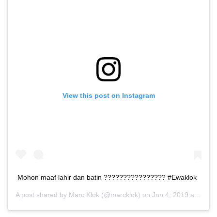
View this post on Instagram
Mohon maaf lahir dan batin ???????????????? #Ewaklok
A post shared by
Marc Klok
(@marcklok) on
Jun 4, 2019 at 6:18pm PDT