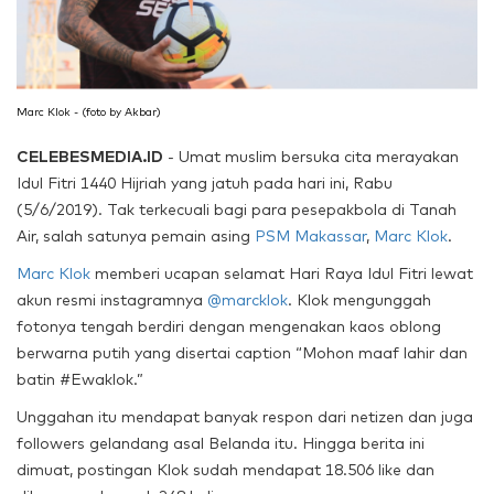
Marc Klok - (foto by Akbar)
CELEBESMEDIA.ID
- Umat muslim bersuka cita merayakan
Idul Fitri 1440 Hijriah yang jatuh pada hari ini, Rabu
(5/6/2019). Tak terkecuali bagi para pesepakbola di Tanah
Air, salah satunya pemain asing
PSM Makassar
,
Marc Klok
.
Marc Klok
memberi ucapan selamat Hari Raya Idul Fitri lewat
akun resmi instagramnya
@marcklok
. Klok mengunggah
fotonya tengah berdiri dengan mengenakan kaos oblong
berwarna putih yang disertai caption “Mohon maaf lahir dan
batin #Ewaklok.”
Unggahan itu mendapat banyak respon dari netizen dan juga
followers gelandang asal Belanda itu. Hingga berita ini
dimuat, postingan Klok sudah mendapat 18.506 like dan