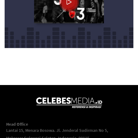
Head Office
Lantai 15, Menara Bosowa. Jl. Jenderal Sudirman No 5,
Makassar,
Sulawesi Selatan, Indonesia, 90115