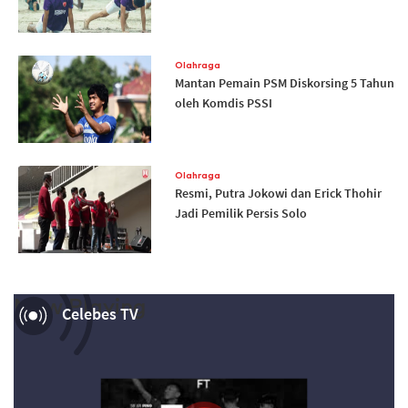
Olahraga
Mantan Pemain PSM Diskorsing 5 Tahun
oleh Komdis PSSI
Olahraga
Resmi, Putra Jokowi dan Erick Thohir
Jadi Pemilik Persis Solo
Now Playing
Celebes TV