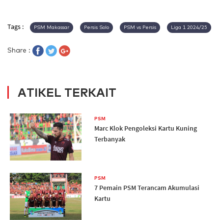
Tags :
PSM Makassar
Persis Solo
PSM vs Persis
Liga 1 2024/25
Share :
ATIKEL TERKAIT
PSM
Marc Klok Pengoleksi Kartu Kuning
Terbanyak
PSM
7 Pemain PSM Terancam Akumulasi
Kartu