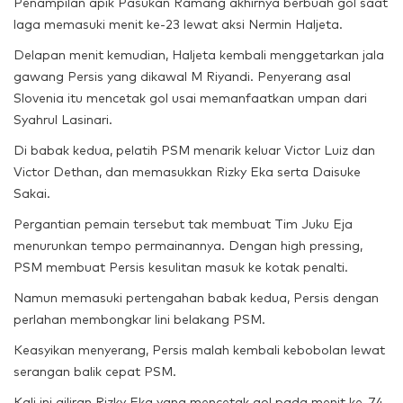
Penampilan apik Pasukan Ramang akhirnya berbuah gol saat
laga memasuki menit ke-23 lewat aksi Nermin Haljeta.
Delapan menit kemudian, Haljeta kembali menggetarkan jala
gawang Persis yang dikawal M Riyandi. Penyerang asal
Slovenia itu mencetak gol usai memanfaatkan umpan dari
Syahrul Lasinari.
Di babak kedua, pelatih PSM menarik keluar Victor Luiz dan
Victor Dethan, dan memasukkan Rizky Eka serta Daisuke
Sakai.
Pergantian pemain tersebut tak membuat Tim Juku Eja
menurunkan tempo permainannya. Dengan high pressing,
PSM membuat Persis kesulitan masuk ke kotak penalti.
Namun memasuki pertengahan babak kedua, Persis dengan
perlahan membongkar lini belakang PSM.
Keasyikan menyerang, Persis malah kembali kebobolan lewat
serangan balik cepat PSM.
Kali ini giliran Rizky Eka yang mencetak gol pada menit ke-74.