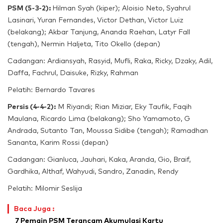
PSM (5-3-2):
Hilman Syah (kiper); Aloisio Neto, Syahrul
Lasinari, Yuran Fernandes, Victor Dethan, Victor Luiz
(belakang); Akbar Tanjung, Ananda Raehan, Latyr Fall
(tengah), Nermin Haljeta, Tito Okello (depan)
Cadangan: Ardiansyah, Rasyid, Mufli, Raka, Ricky, Dzaky, Adil,
Daffa, Fachrul, Daisuke, Rizky, Rahman
Pelatih: Bernardo Tavares
Persis (4-4-2):
M Riyandi; Rian Miziar, Eky Taufik, Faqih
Maulana, Ricardo Lima (belakang); Sho Yamamoto, G
Andrada, Sutanto Tan, Moussa Sidibe (tengah); Ramadhan
Sananta, Karim Rossi (depan)
Cadangan: Gianluca, Jauhari, Kaka, Aranda, Gio, Braif,
Gardhika, Althaf, Wahyudi, Sandro, Zanadin, Rendy
Pelatih: Milomir Seslija
Baca Juga :
7 Pemain PSM Terancam Akumulasi Kartu