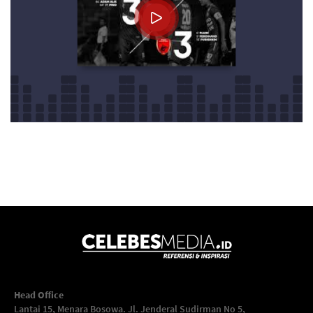
Head Office
Lantai 15, Menara Bosowa. Jl. Jenderal Sudirman No 5,