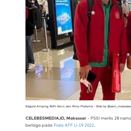
Edgard Amping, Rafli Asrul, dan Ricky Pratama - (foto by @psm_makassa
CELEBESMEDIA.ID, Makassar
- PSSI merilis 28 na
berlaga pada
Piala AFF U-19 2022
.