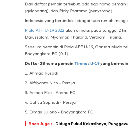
Dari daftar pemain tersebut, ada tiga nama pemain 
(gelandang), dan Ricky Pratama (penyerang).
Indonesia yang bertindak sebagai tuan rumah mengus
Piala AFF U-19 2022
akan dimulai pada tanggal 2 hin
Darussalam, Myanmar, Thailand, Vietnam, Filipina.
Sebelum bermain di Piala AFF U-19, Garuda Muda tel
Bhayangkara FC (0-1).
Daftar 28 nama pemain
Timnas U-19
yang bermain
1. Ahmad Rusadi
2. Alfriyanto Nico - Persija
3. Arkhan Fikri - Arema FC
4. Cahya Supriadi - Persija
5. Dimas Juliono - Bhayangkara FC
Baca Juga :
Diduga Pukul Kekasihnya, Punggawa