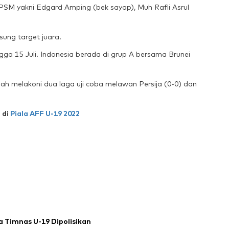
PSM yakni Edgard Amping (bek sayap), Muh Rafli Asrul
ung target juara.
gga 15 Juli. Indonesia berada di grup A bersama Brunei
ah melakoni dua laga uji coba melawan Persija (0-0) dan
 di
Piala AFF U-19 2022
 Timnas U-19 Dipolisikan