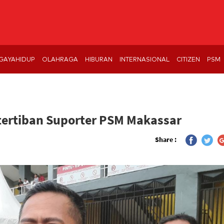
GAYAHIDUP
OLAHRAGA
HIBURAN
INTERNASIONAL
CITIZEN
PSM
etertiban Suporter PSM Makassar
Share :