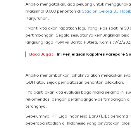
Andiko mengatakan, ada peluang untuk menggunakan 
maksimal 8.000 penonton di
Stadion Gelora BJ Habi
Kanjuruhan.
"Nanti kita akan rapatkan lagi. Yang jelas saat ini 
pertimbangan. Segala sesuatunya kemungkinan bisa te
langsung laga PSM vs Barito Putera, Kamis (9/2/202
Baca Juga :
Ini Penjelasan Kapolres Parepare S
Andiko menambahkan, pihaknya akan melakukan evalua
GBH atau sejak pembatasan penonton dilakukan.
"Ya pasti akan kita evaluasi bagaimana selama ini sud
rekomendasi dengan pertimbangan-pertimbangan di la
terangnya.
Sebelumnya, PT Liga Indonesia Baru (LIB) bersama
beberapa stadion di Indonesia yang dinyatakan lolos v