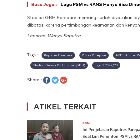
Baca Juga :
Laga PSM vs RANS Hanya Bisa Dihad
Stadion GBH Parepare memang sudah diyatakan lay
dibatasi karena pertimbangan keamanan dan kenya
Laporan: Wahyu Saputra
Tags :
Kapolres Parepare
Polres Parepare
AKBP Andiko W
Stadion Gelora BJ Habibie (GBH)
Liga 1 2022/23
Share :
ATIKEL TERKAIT
PSM
Ini Penjelasan Kapolres Parep
Soal Izin Penonton PSM vs RA