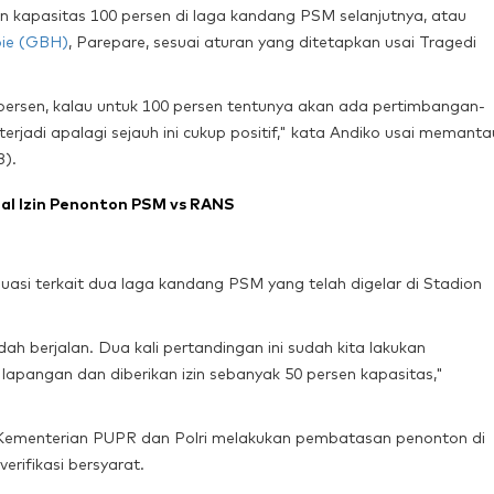
kapasitas 100 persen di laga kandang PSM selanjutnya, atau
bie (GBH)
, Parepare, sesuai aturan yang ditetapkan usai Tragedi
50 persen, kalau untuk 100 persen tentunya akan ada pertimbangan-
rjadi apalagi sejauh ini cukup positif," kata Andiko usai memanta
3).
oal Izin Penonton PSM vs RANS
si terkait dua laga kandang PSM yang telah digelar di Stadion
ah berjalan. Dua kali pertandingan ini sudah kita lakukan
pangan dan diberikan izin sebanyak 50 persen kapasitas,"
 Kementerian PUPR dan Polri melakukan pembatasan penonton di
erifikasi bersyarat.