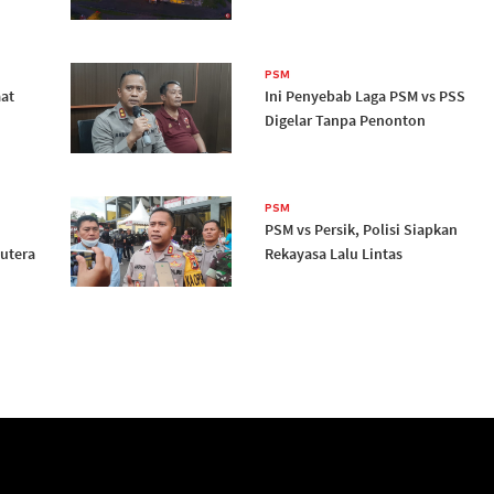
PSM
at
Ini Penyebab Laga PSM vs PSS
Digelar Tanpa Penonton
PSM
PSM vs Persik, Polisi Siapkan
utera
Rekayasa Lalu Lintas