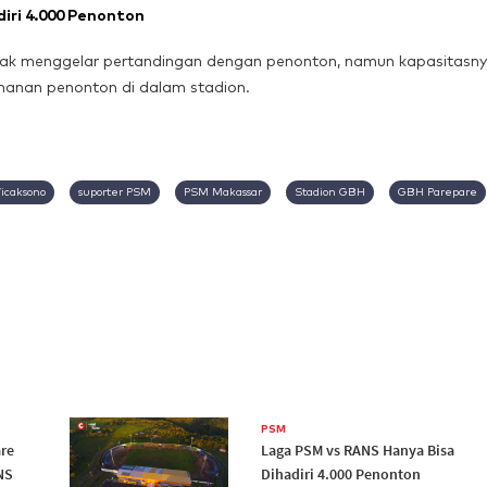
iri 4.000 Penonton
ak menggelar pertandingan dengan penonton, namun kapasitasn
manan penonton di dalam stadion.
icaksono
suporter PSM
PSM Makassar
Stadion GBH
GBH Parepare
PSM
are
Laga PSM vs RANS Hanya Bisa
NS
Dihadiri 4.000 Penonton