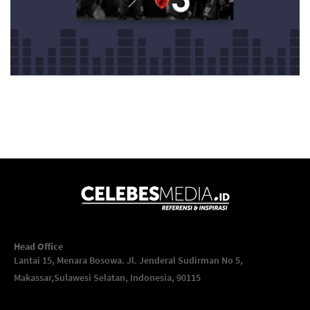
Head Office
Lantai 15, Menara Bosowa. Jl. Jenderal Sudirman No 5,
Makassar,
Sulawesi Selatan, Indonesia, 90115