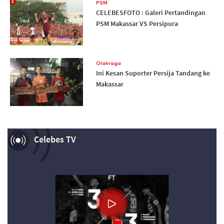
PSM
CELEBESFOTO : Galeri Pertandingan
PSM Makassar VS Persipura
Olahraga
Ini Kesan Suporter Persija Tandang ke
Makassar
Now Playing
Celebes TV