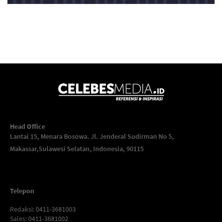
Head Office
Lantai 15, Menara Bosowa. Jl. Jenderal Sudirman No 5,
Makassar,
Sulawesi Selatan, Indonesia, 90115
Telepon
Redaksi
: 0411-3681003
Sales
: 0411-3681002