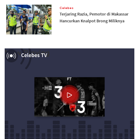
Celebes
Terjaring Razia, Pemotor di Makassar
Hancurkan Knalpot Brong Miliknya
Now Playing
Celebes TV