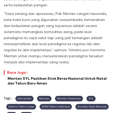
serta kedaulatan pangan.
“Saya senang dan apresisiasi, Pak Menteri sangat nasionalis,
kata-kata kunci yang digunakan swasembada, kemandirian
dan kedaulatan pangan yang tujuannya adalah secara
sistematis memangkas komoditas asing, pada level
paradigma itu saya salut tapi yang jadi tantangan adalah
menerjemahkan dari level paradigma ke regulasi lalu dari
regulasi ke aksi implemetasi,” ujarnya. Yohanis pun meminta
Mentan untuk mampu menyelaraskan paradigma tersebut
menjadi aksi implementasi yang nyata.
Baca Juga :
Mentan SYL Pastikan Stok Beras Nasional Untuk Natal
dan Tahun Baru Aman
Tags :
Kementan
Mentan
Menteri Pertanian
SYL
Syahrul Yasin Limpo
SDM Petani Indonesia
Sumber Daya Manusia