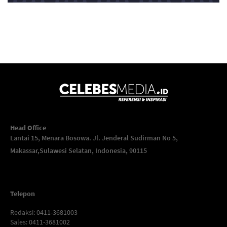
Head Office
Lantai 15, Menara Bosowa. Jl. Jenderal Sudirman No 5,
Makassar,
Sulawesi Selatan, Indonesia, 90115
Telepon
Redaksi
: 0411-3681003
Sales
: 0411-3681002