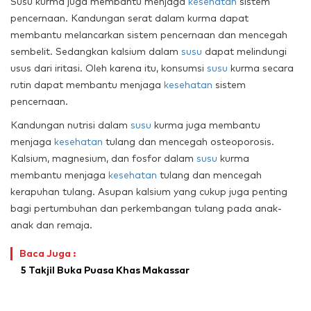
Susu kurma juga membantu menjaga
kesehatan
sistem
pencernaan. Kandungan serat dalam kurma dapat
membantu melancarkan sistem pencernaan dan mencegah
sembelit. Sedangkan kalsium dalam
susu
dapat melindungi
usus dari iritasi. Oleh karena itu, konsumsi
susu
kurma secara
rutin dapat membantu menjaga
kesehatan
sistem
pencernaan.
Kandungan nutrisi dalam
susu
kurma juga membantu
menjaga
kesehatan
tulang dan mencegah osteoporosis.
Kalsium, magnesium, dan fosfor dalam
susu
kurma
membantu menjaga
kesehatan
tulang dan mencegah
kerapuhan tulang. Asupan kalsium yang cukup juga penting
bagi pertumbuhan dan perkembangan tulang pada anak-
anak dan remaja.
Baca Juga :
5 Takjil Buka Puasa Khas Makassar