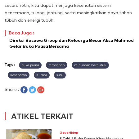
secara rutin, kita dapat menjaga kesehatan sistem
pencernaan, tulang, jantung, serta meningkatkan daya tahan
tubuh dan energi tubuh.
Baca Juga :
Direksi Bosowa Group dan Keluarga Besar Aksa Mahmud
Gelar Buka Puasa Bersama
Tags :
buka puasa
ramadhan
minuman bernutrisi
kesehatan
Kurma
susu
Share :
ATIKEL TERKAIT
GayaHidup
5 Takjil Buka Puasa Khas Makassar