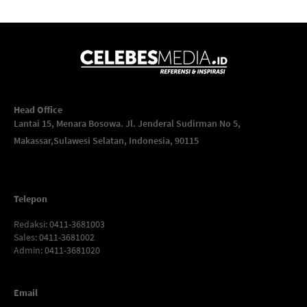
Head Office
Lantai 15, Menara Bosowa. Jl. Jenderal Sudirman No 5,
Makassar,
Sulawesi Selatan, Indonesia, 90115
Telepon
Redaksi
: 0411-3681003
Sales
: 0411-3681002
Admin
: 0411-3681020
Email