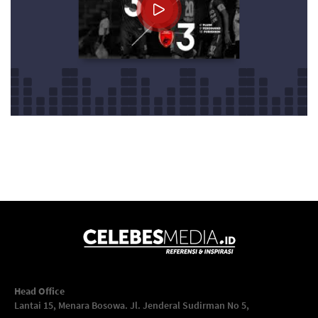
Head Office
Lantai 15, Menara Bosowa. Jl. Jenderal Sudirman No 5,