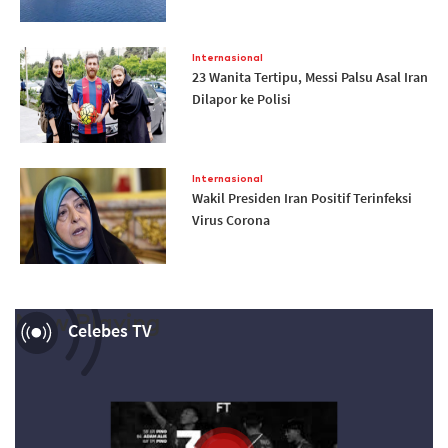
Internasional
23 Wanita Tertipu, Messi Palsu Asal Iran
Dilapor ke Polisi
Internasional
Wakil Presiden Iran Positif Terinfeksi
Virus Corona
Now Playing
Celebes TV