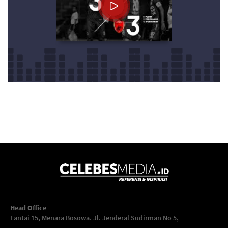
Head Office
Lantai 15, Menara Bosowa. Jl. Jenderal Sudirman No 5,