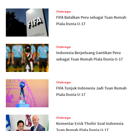
Olahraga
FIFA Batalkan Peru sebagai Tuan Rumah
Piala Dunia U-17
Olahraga
Indonesia Berpeluang Gantikan Peru
sebagai Tuan Rumah Piala Dunia U-17
Olahraga
FIFA Tunjuk Indonesia Jadi Tuan Rumah
Piala Dunia U-17
Olahraga
Komentar Erick Thohir Soal Indonesia
Tuan Rumah Piala Dunia U-17