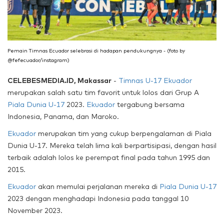
Pemain Timnas Ecuador selebrasi di hadapan pendukungnya - (foto by
@fefecuador/instagram)
CELEBESMEDIA.ID, Makassar
-
Timnas U-17
Ekuador
merupakan salah satu tim favorit untuk lolos dari Grup A
Piala Dunia U-17
2023.
Ekuador
tergabung bersama
Indonesia, Panama, dan Maroko.
Ekuador
merupakan tim yang cukup berpengalaman di Piala
Dunia U-17. Mereka telah lima kali berpartisipasi, dengan hasil
terbaik adalah lolos ke perempat final pada tahun 1995 dan
2015.
Ekuador
akan memulai perjalanan mereka di
Piala Dunia U-17
2023 dengan menghadapi Indonesia pada tanggal 10
November 2023.