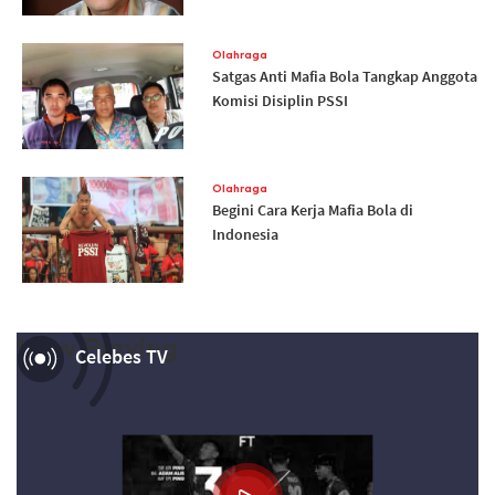
Olahraga
Satgas Anti Mafia Bola Tangkap Anggota
Komisi Disiplin PSSI
Olahraga
Begini Cara Kerja Mafia Bola di
Indonesia
Now Playing
Celebes TV