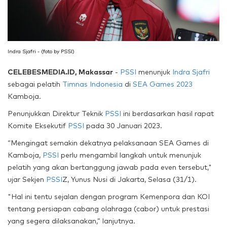
Indra Sjafri - (foto by PSSI)
CELEBESMEDIA.ID, Makassar
-
PSSI
menunjuk
Indra Sjafri
sebagai pelatih
Timnas Indonesia
di
SEA Games 2023
Kamboja.
Penunjukkan Direktur Teknik
PSSI
ini berdasarkan hasil rapat
Komite Eksekutif
PSSI
pada 30 Januari 2023.
“Mengingat semakin dekatnya pelaksanaan SEA Games di
Kamboja,
PSSI
perlu mengambil langkah untuk menunjuk
pelatih yang akan bertanggung jawab pada even tersebut,"
ujar Sekjen
PSSI
Z, Yunus Nusi di Jakarta, Selasa (31/1).
"Hal ini tentu sejalan dengan program Kemenpora dan KOI
tentang persiapan cabang olahraga (cabor) untuk prestasi
yang segera dilaksanakan,” lanjutnya.