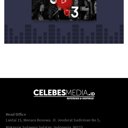
Head Office
Lantai 15, Menara Bosowa. Jl. Jenderal Sudirman No 5,
Makassar,
Sulawesi Selatan, Indonesia, 90115