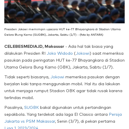
Presiden Jokowi memimpin upacara HUT ke-77 Bhayangkara di Stadion Utama
Gelora Bung Karno (SUGBK), Jakarta, Sabtu (1/7) - (foto by ANTARA)
CELEBESMEDIA.ID, Makassar
- Ada hal tak biasa yang
dilakukan Presiden RI
Joko Widodo
(
Jokowi
) saat memeriksa
pasukan pada peringatan HUT ke-77 Bhayangkara di Stadion
Utama Gelora Bung Karno (GBK), Jakarta, Sabtu (1/7).
Tidak seperti biasanya,
Jokowi
memeriksa pasukan dengan
berjalan kaki tanpa menggunakan mobil. Hal itu dia lakukan
untuk menjaga rumput Stadion GBK agar tidak rusak karena
terlindas mobil.
Pasalnya,
SUGBK
bakal digunakan untuk pertandingan
sepakbola. Yang terdekat ada laga El Clasico antara
Persija
Jakarta vs PSM Makassar
, Senin (3/7), di pekan pertama
Liga 1 2023/2024
.