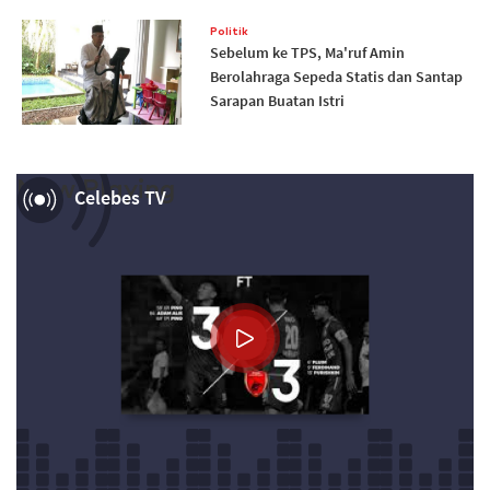
Politik
Sebelum ke TPS, Ma'ruf Amin
Berolahraga Sepeda Statis dan Santap
Sarapan Buatan Istri
Now Playing
Celebes TV