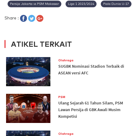
Persija Jakarta vs PSM Makassar
Liga 1 2023/2024
Piala Dunia U-17
Share :
ATIKEL TERKAIT
Olahraga
SUGBK Nominasi Stadion Terbaik di
ASEAN versi AFC
PSM
Ulang Sejarah 61 Tahun Silam, PSM
Lawan Persija di GBK Awali Musim
Kompetisi
Olahraga