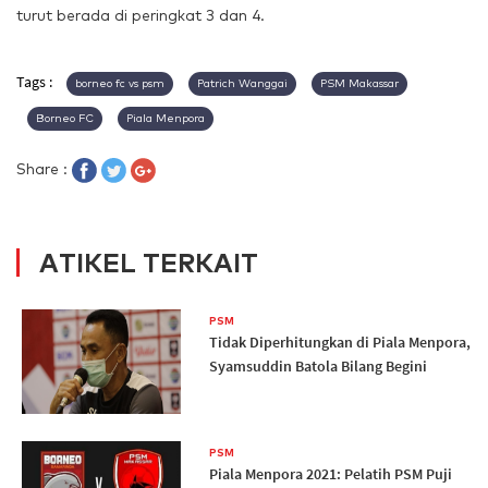
turut berada di peringkat 3 dan 4.
Tags :
borneo fc vs psm
Patrich Wanggai
PSM Makassar
Borneo FC
Piala Menpora
Share :
ATIKEL TERKAIT
PSM
Tidak Diperhitungkan di Piala Menpora,
Syamsuddin Batola Bilang Begini
PSM
Piala Menpora 2021: Pelatih PSM Puji