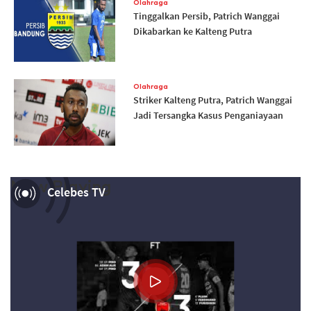
Olahraga
Tinggalkan Persib, Patrich Wanggai
Dikabarkan ke Kalteng Putra
Olahraga
Striker Kalteng Putra, Patrich Wanggai
Jadi Tersangka Kasus Penganiayaan
Now Playing
Celebes TV