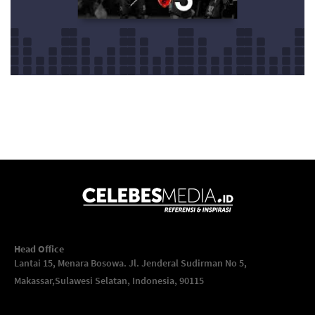
Head Office
Lantai 15, Menara Bosowa. Jl. Jenderal Sudirman No 5,
Makassar,
Sulawesi Selatan, Indonesia, 90115