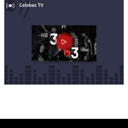
Now Playing
Celebes TV