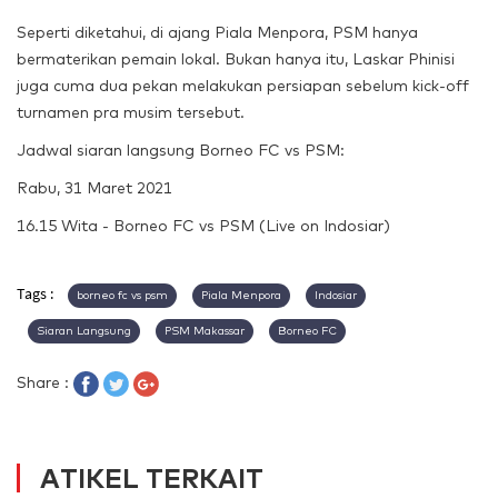
Seperti diketahui, di ajang Piala Menpora, PSM hanya
bermaterikan pemain lokal. Bukan hanya itu, Laskar Phinisi
juga cuma dua pekan melakukan persiapan sebelum kick-off
turnamen pra musim tersebut.
Jadwal siaran langsung Borneo FC vs PSM:
Rabu, 31 Maret 2021
16.15 Wita - Borneo FC vs PSM (Live on Indosiar)
Tags :
borneo fc vs psm
Piala Menpora
Indosiar
Siaran Langsung
PSM Makassar
Borneo FC
Share :
ATIKEL TERKAIT