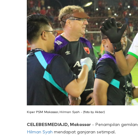
Kiper PSM Makassar, Hilman Syah - (foto by Akbar)
CELEBESMEDIA.ID, Makassar
- Penampilan gemilan
Hilman Syah
mendapat ganjaran setimpal.