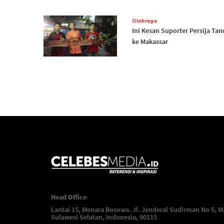
Olahraga
Ini Kesan Suporter Persija Ta
ke Makassar
Head Office
Lantai 15, Menara Bosowa. Jl. Jenderal Sudirman No 5, M
Sulawesi Selatan, Indonesia, 90115