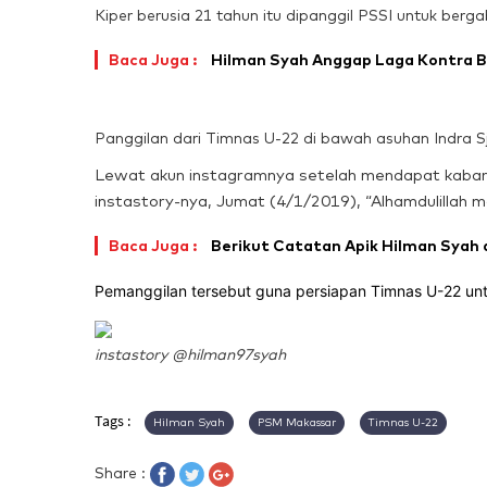
Kiper berusia 21 tahun itu dipanggil PSSI untuk berg
Baca Juga :
Hilman Syah Anggap Laga Kontra Bo
Panggilan dari Timnas U-22 di bawah asuhan Indra Sj
Lewat akun instagramnya setelah mendapat kabar 
instastory-nya, Jumat (4/1/2019), “Alhamdulillah ma
Baca Juga :
Berikut Catatan Apik Hilman Syah d
Pemanggilan tersebut guna persiapan Timnas U-22 unt
instastory @hilman97syah
Tags :
Hilman Syah
PSM Makassar
Timnas U-22
Share :