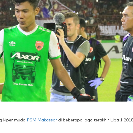
g kiper muda
PSM Makassar
di beberapa laga terakhir Liga 1 2018