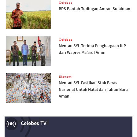
Celebes
BPS Bantah Tudingan Amran Sulaiman
Celebes
Mentan SYL Terima Penghargaan KIP
dari Wapres Ma’aruf Amin
Ekonomi
Mentan SYL Pastikan Stok Beras
Nasional Untuk Natal dan Tahun Baru
Aman
Now Playing
Celebes TV