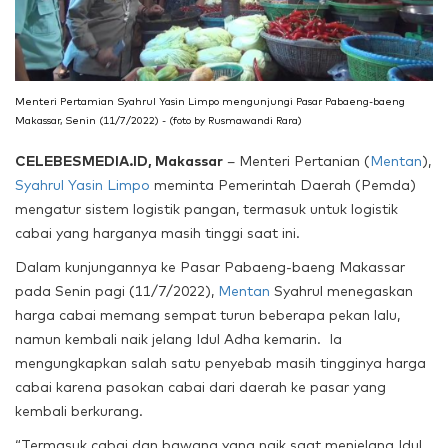
Menteri Pertamian Syahrul Yasin Limpo mengunjungi Pasar Pabaeng-baeng
Makassar, Senin (11/7/2022) - (foto by Rusmawandi Rara)
CELEBESMEDIA.ID, Makassar
– Menteri Pertanian (
Mentan
),
Syahrul Yasin Limpo
meminta Pemerintah Daerah (Pemda)
mengatur sistem logistik pangan, termasuk untuk logistik
cabai yang harganya masih tinggi saat ini.
Dalam kunjungannya ke Pasar Pabaeng-baeng Makassar
pada Senin pagi (11/7/2022),
Mentan
Syahrul menegaskan
harga cabai memang sempat turun beberapa pekan lalu,
namun kembali naik jelang Idul Adha kemarin. Ia
mengungkapkan salah satu penyebab masih tingginya harga
cabai karena pasokan cabai dari daerah ke pasar yang
kembali berkurang.
“Termasuk cabai dan bawang yang naik saat menjelang Idul