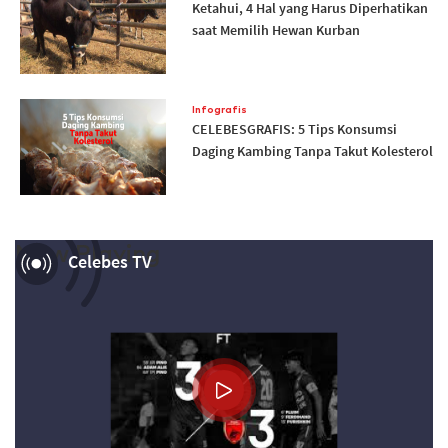
Ketahui, 4 Hal yang Harus Diperhatikan
saat Memilih Hewan Kurban
Infografis
CELEBESGRAFIS: 5 Tips Konsumsi
Daging Kambing Tanpa Takut Kolesterol
Now Playing
Celebes TV