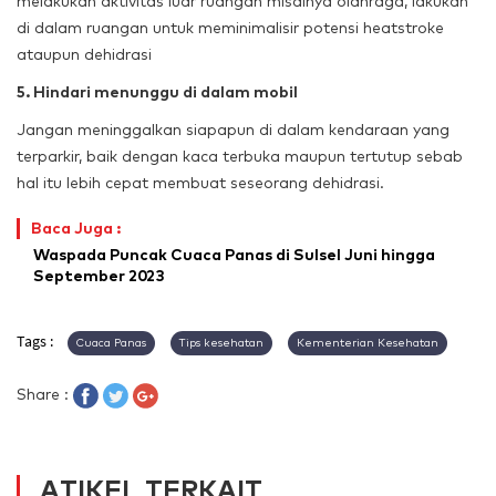
melakukan aktivitas luar ruangan misalnya olahraga, lakukan
di dalam ruangan untuk meminimalisir potensi heatstroke
ataupun dehidrasi
5. Hindari menunggu di dalam mobil
Jangan meninggalkan siapapun di dalam kendaraan yang
terparkir, baik dengan kaca terbuka maupun tertutup sebab
hal itu lebih cepat membuat seseorang dehidrasi.
Baca Juga :
Waspada Puncak Cuaca Panas di Sulsel Juni hingga
September 2023
Tags :
Cuaca Panas
Tips kesehatan
Kementerian Kesehatan
Share :
ATIKEL TERKAIT