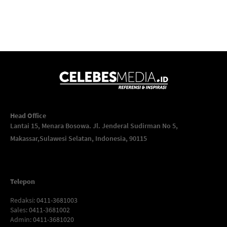
Head Office
Lantai 15, Menara Bosowa. Jl. Jenderal Sudirman No 5,
Makassar,
Sulawesi Selatan, Indonesia, 90115
Telepon
Redaksi
: 0411-3681003
Sales
: 0411-3681002
Admin
: 0411-3681020